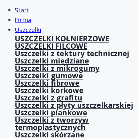
Start
Firma
Uszczelki
USZCZELKI KOŁNIERZOWE
USZCZELKI FILCOWE
Uszczelki z tektury technicznej
Uszczelki miedziane
Uszczelki z mikrogumy
Uszczelki gumowe
Uszczelki fibrowe
Uszczelki korkowe
Uszczelki z grafitu
Uszczelki z płyty uszczelkarskiej
Uszczelki piankowe
Uszczelki z tworzyw
termoplastycznych
Uszczelki skórzane