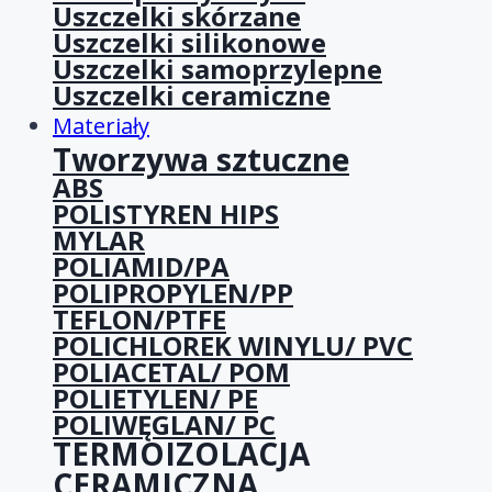
Uszczelki skórzane
Uszczelki silikonowe
Uszczelki samoprzylepne
Uszczelki ceramiczne
Materiały
Tworzywa sztuczne
ABS
POLISTYREN HIPS
MYLAR
POLIAMID/PA
POLIPROPYLEN/PP
TEFLON/PTFE
POLICHLOREK WINYLU/ PVC
POLIACETAL/ POM
POLIETYLEN/ PE
POLIWĘGLAN/ PC
TERMOIZOLACJA
CERAMICZNA