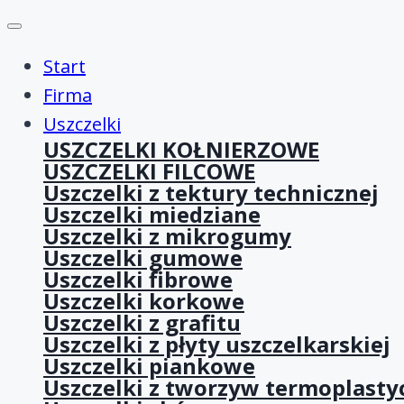
Start
Firma
Uszczelki
USZCZELKI KOŁNIERZOWE
USZCZELKI FILCOWE
Uszczelki z tektury technicznej
Uszczelki miedziane
Uszczelki z mikrogumy
Uszczelki gumowe
Uszczelki fibrowe
Uszczelki korkowe
Uszczelki z grafitu
Uszczelki z płyty uszczelkarskiej
Uszczelki piankowe
Uszczelki z tworzyw termoplasty