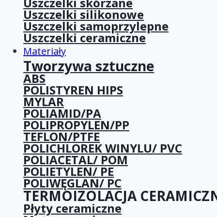
Uszczelki skórzane
Uszczelki silikonowe
Uszczelki samoprzylepne
Uszczelki ceramiczne
Materiały
Tworzywa sztuczne
ABS
POLISTYREN HIPS
MYLAR
POLIAMID/PA
POLIPROPYLEN/PP
TEFLON/PTFE
POLICHLOREK WINYLU/ PVC
POLIACETAL/ POM
POLIETYLEN/ PE
POLIWĘGLAN/ PC
TERMOIZOLACJA CERAMICZ
Płyty ceramiczne