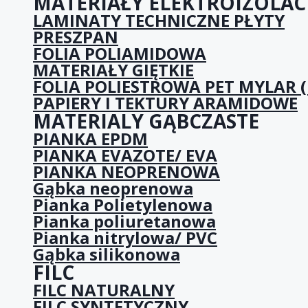
MATERIAŁY ELEKTROIZOLAC
LAMINATY TECHNICZNE PŁYTY
PRESZPAN
FOLIA POLIAMIDOWA
MATERIAŁY GIĘTKIE
FOLIA POLIESTROWA PET MYLAR (
PAPIERY I TEKTURY ARAMIDOWE
MATERIALY GĄBCZASTE
PIANKA EPDM
PIANKA EVAZOTE/ EVA
PIANKA NEOPRENOWA
Gąbka neoprenowa
Pianka Polietylenowa
Pianka poliuretanowa
Pianka nitrylowa/ PVC
Gąbka silikonowa
FILC
FILC NATURALNY
FILC SYNTETYCZNY