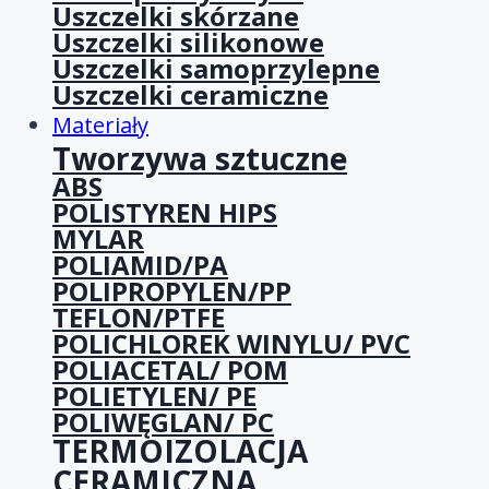
Uszczelki skórzane
Uszczelki silikonowe
Uszczelki samoprzylepne
Uszczelki ceramiczne
Materiały
Tworzywa sztuczne
ABS
POLISTYREN HIPS
MYLAR
POLIAMID/PA
POLIPROPYLEN/PP
TEFLON/PTFE
POLICHLOREK WINYLU/ PVC
POLIACETAL/ POM
POLIETYLEN/ PE
POLIWĘGLAN/ PC
TERMOIZOLACJA
CERAMICZNA