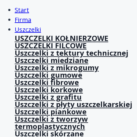
Start
Firma
Uszczelki
USZCZELKI KOŁNIERZOWE
USZCZELKI FILCOWE
Uszczelki z tektury technicznej
Uszczelki miedziane
Uszczelki z mikrogumy
Uszczelki gumowe
Uszczelki fibrowe
Uszczelki korkowe
Uszczelki z grafitu
Uszczelki z płyty uszczelkarskiej
Uszczelki piankowe
Uszczelki z tworzyw
termoplastycznych
Uszczelki skórzane