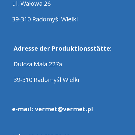
keramische
ul. Wałowa 26
Wärmedämmung
39-310 Radomyśl Wielki
Keramische Dichtungen
Keramikmatten Dichtungen
Adresse der Produktionsstätte:
Dichtungen aus keramischer
Dulcza Mała 227a
Pappe
Keramikpapierdichtungen
39-310 Radomyśl Wielki
Gummi
e-mail: vermet@vermet.pl
Butylkautschuk Dichtungen
EPDM-Gummidichtungen
Hypalon / CSM