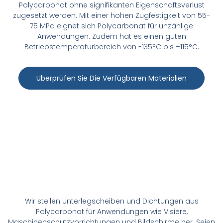
›
Polycarbonat ohne signifikanten Eigenschaftsverlust
zugesetzt werden. Mit einer hohen Zugfestigkeit von 55-
75 MPa eignet sich Polycarbonat für unzählige
Anwendungen. Zudem hat es einen guten
THERMOPLASTISCHE
Betriebstemperaturbereich von -135°C bis +115°C.
DICHTUNGEN ›
Überprüfen Sie Die Verfügbaren Materialien
KERAMIKDICHTUNGEN
›
MIKROGUMMIDICHTU
›
Wir stellen Unterlegscheiben und Dichtungen aus
Polycarbonat für Anwendungen wie Visiere,
Maschinenschutzvorrichtungen und Bildschirme her. Seien