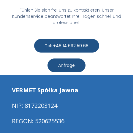
Kunststoffe
Fühlen Sie sich frei uns zu kontaktieren. Unser
Kundenservice beantwortet Ihre Fragen schnell und
professionell.
ABS
HIPS-Polystyrol
Tel: +48 14 692 50 68
Mylar
Polyamid / PA
Anfrage
Polypropylen / PP
Teflon/PTFE
PVC
VERMET Spółka Jawna
Polyacetal/ POM
NIP: 8172203124
Polyethylen/ PE
Polycarbonat / PC
REGON: 520625536