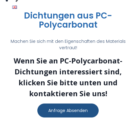
Dichtungen aus PC-
faserdichtungen
Polycarbonat
›
Machen Sie sich mit den Eigenschaften des Materials
vertraut!
Filzdichtungen ›
Wenn Sie an PC-Polycarbonat-
Dichtungen interessiert sind,
Graphit-
klicken Sie bitte unten und
kontaktieren Sie uns!
Dichtungen ›
X
Anfrage Absenden
KUPFER
DICHTUNGEN ›