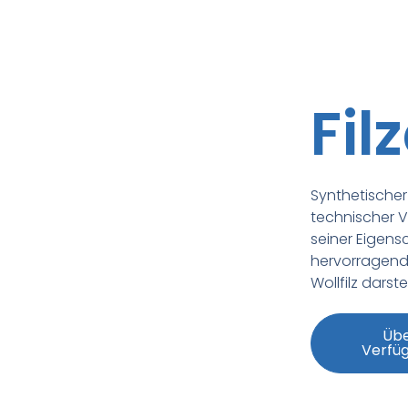
Fil
Synthetischer F
technischer Vl
seiner Eigens
hervorragende
Wollfilz darstel
Übe
Verfüg