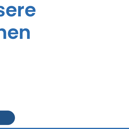
sere
hnen